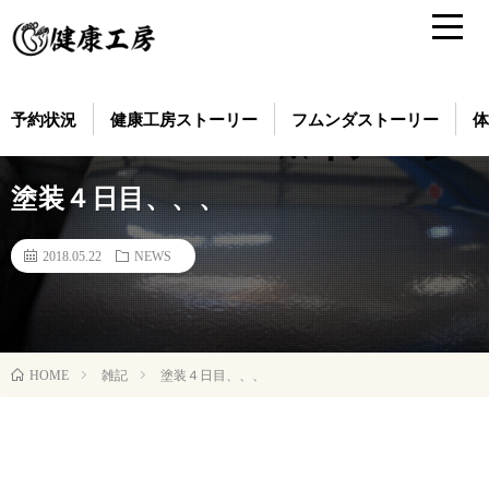
予約状況
健康工房ストーリー
フムンダストーリー
体
塗装４日目、、、
2018.05.22
NEWS
雑記
塗装４日目、、、
HOME