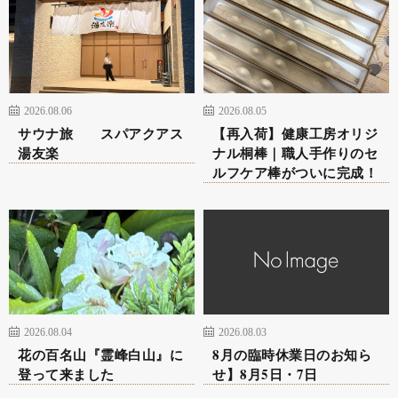
2026.08.06
2026.08.05
サウナ旅 スパアクアス
【再入荷】健康工房オリジ
湯友楽
ナル桐棒｜職人手作りのセ
ルフケア棒がついに完成！
2026.08.04
2026.08.03
花の百名山『霊峰白山』に
8月の臨時休業日のお知ら
登って来ました
せ】8月5日・7日