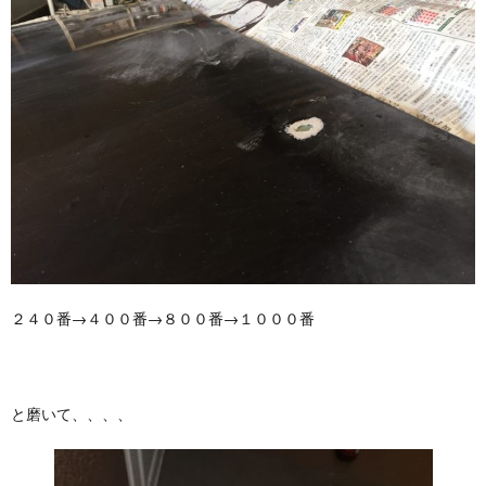
２４０番→４００番→８００番→１０００番
と磨いて、、、、