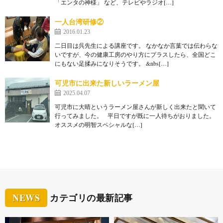
「エンタの神様」 など、テレビやラジオ[…]
一人台湾研修②
2016.01.23
二日目は呉先生による講座です。 なかなか言葉では伝わらな
いですが、今の健康工房のやり方にプラスしたら、全国どこ
にもない足揉みになりそうです。 &nbs[…]
可児市に出来た新しいラーメン屋
2025.04.07
可児市に大晴というラーメン屋さんが新しく出来たと聞いて
行ってみました。 平日ですが既に一人待ちがおりました。
オススメの明智スペシャルな[…]
NEWS
カテゴリの最新記事