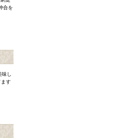
沖合を
美味し
てます