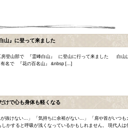
白山』に登って来ました
工房登山部で 『霊峰白山』 に登山に行って来ました 白山
名で 『花の百名山』 &nbsp […]
だけで心も身体も軽くなる
が抜けない…」 「気持ちに余裕がない…」 「肩や首がいつも
もしかすると呼吸が浅くなっているかもしれません。 現代人は