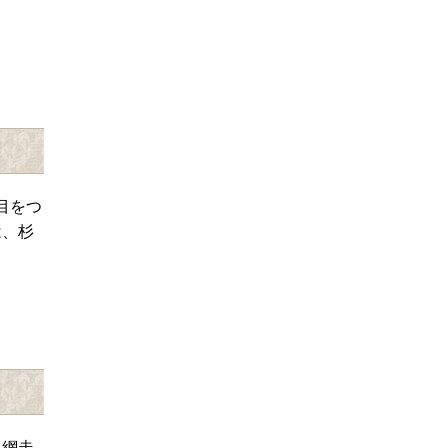
目をつ
は、杉
 網走