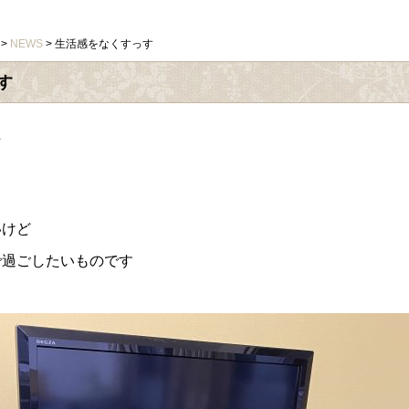
>
NEWS
> 生活感をなくすっす
す
た
いけど
で過ごしたいものです