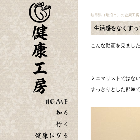
岐阜県（瑞浪市）の健康工房
生活感をなくすっ
こんな動画を見まし
ミニマリストではな
すっきりとした部屋