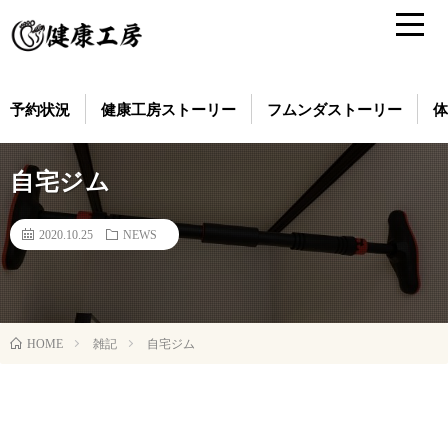
予約状況
健康工房ストーリー
フムンダストーリー
体
自宅ジム
2020.10.25
NEWS
雑記
自宅ジム
HOME