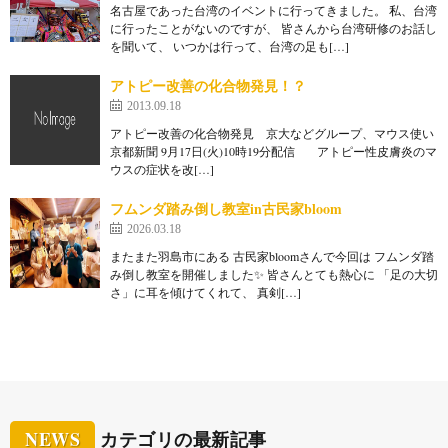
名古屋であった台湾のイベントに行ってきました。 私、台湾
に行ったことがないのですが、 皆さんから台湾研修のお話し
を聞いて、 いつかは行って、台湾の足も[…]
アトピー改善の化合物発見！？
2013.09.18
アトピー改善の化合物発見 京大などグループ、マウス使い
京都新聞 9月17日(火)10時19分配信 アトピー性皮膚炎のマ
ウスの症状を改[…]
フムンダ踏み倒し教室in古民家bloom
2026.03.18
またまた羽島市にある 古民家bloomさんで今回は フムンダ踏
み倒し教室を開催しました✨ 皆さんとても熱心に 「足の大切
さ」に耳を傾けてくれて、 真剣[…]
NEWS
カテゴリの最新記事