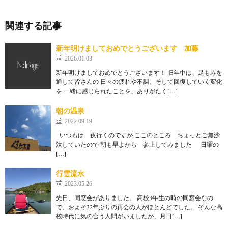
関連する記事
新年明けましておめでとうございます 加藤
2026.01.03
新年明けましておめでとうございます！ 旧年中は、足もみを
通して皆さんの 日々の疲れや不調、そして回復していく変化
を 一緒に感じられたことを、ありがたく[…]
朝の温泉
2022.09.19
いつもは 夜行くのですが ここのところ ちょっとご無沙
汰していたので 朝も早よから 参上してみました 日曜の
[…]
行雲流水
2023.05.26
先日、同窓会がありました。 高校3年生の時の同窓会なの
で、およそ32年ぶりの再会の人がほとんどでした。 そんな高
校時代に気の合う人間がいましたが、月日[…]