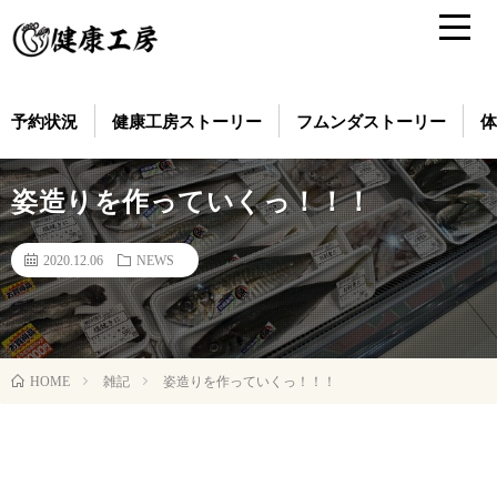
予約状況
健康工房ストーリー
フムンダストーリー
体
姿造りを作っていくっ！！！
2020.12.06
NEWS
雑記
姿造りを作っていくっ！！！
HOME