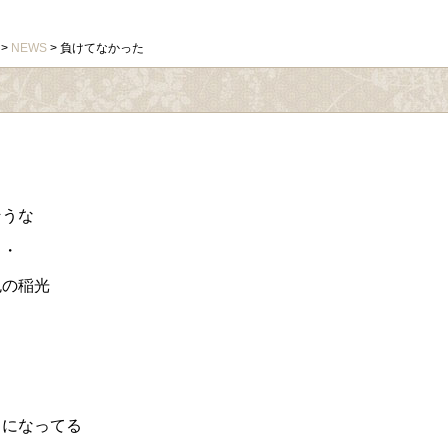
>
NEWS
> 負けてなかった
と
そうな
・・
色の稲光
川になってる