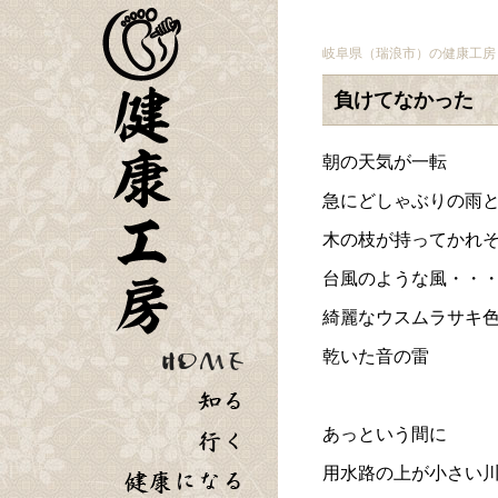
岐阜県（瑞浪市）の健康工房
負けてなかった
朝の天気が一転
急にどしゃぶりの雨
木の枝が持ってかれ
台風のような風・・
綺麗なウスムラサキ
乾いた音の雷
あっという間に
用水路の上が小さい