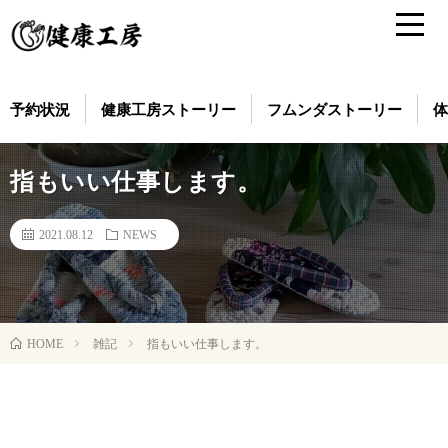
予約状況
健康工房ストーリー
フムンダストーリー
体
指もいい仕事します。
2021.08.12
NEWS
雑記
指もいい仕事します。
HOME