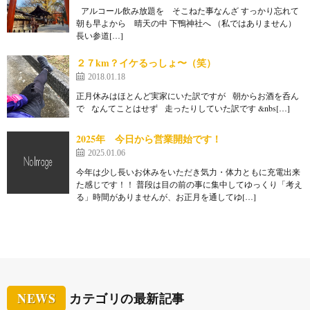
アルコール飲み放題を そこねた事なんざ すっかり忘れて
朝も早よから 晴天の中 下鴨神社へ （私ではありません）
長い参道[…]
２７km？イケるっしょ〜（笑）
2018.01.18
正月休みはほとんど実家にいた訳ですが 朝からお酒を呑ん
で なんてことはせず 走ったりしていた訳です &nbs[…]
2025年 今日から営業開始です！
2025.01.06
今年は少し長いお休みをいただき気力・体力ともに充電出来
た感じです！！ 普段は目の前の事に集中してゆっくり「考え
る」時間がありませんが、お正月を通してゆ[…]
NEWS
カテゴリの最新記事