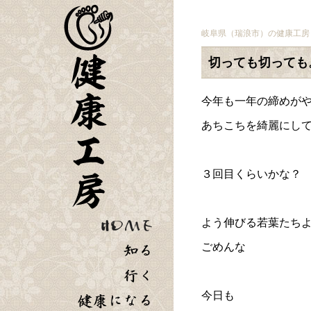
岐阜県（瑞浪市）の健康工房
切っても切っても
今年も一年の締めが
あちこちを綺麗にし
３回目くらいかな？
よう伸びる若葉たち
ごめんな
今日も