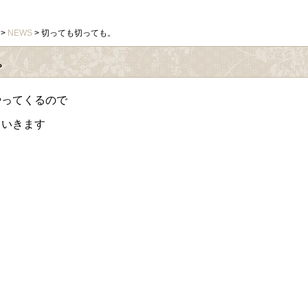
>
NEWS
> 切っても切っても。
。
やってくるので
ていきます
よ