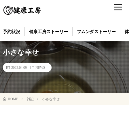
予約状況
健康工房ストーリー
フムンダストーリー
体
小さな幸せ
2022.04.09
NEWS
雑記
小さな幸せ
HOME