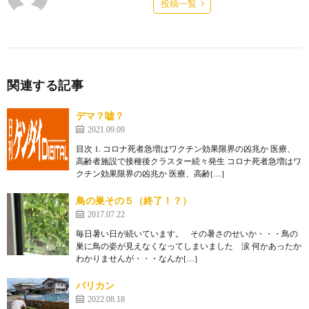
投稿一覧
関連する記事
デマ？嘘？
2021.09.09
目次 1. コロナ死者急増はワクチン効果限界の凶兆か 医療、
高齢者施設で接種後クラスター続々発生 コロナ死者急増はワ
クチン効果限界の凶兆か 医療、高齢[…]
鳥の巣その５（終了！？）
2017.07.22
毎日暑い日が続いています。 その暑さのせいか・・・鳥の
巣に鳥の姿が見えなくなってしまいました 涙 何かあったか
わかりませんが・・・なんか[…]
バリカン
2022.08.18