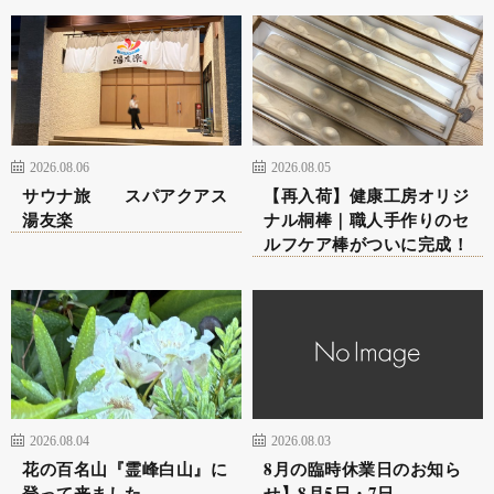
2026.08.06
2026.08.05
サウナ旅 スパアクアス
【再入荷】健康工房オリジ
湯友楽
ナル桐棒｜職人手作りのセ
ルフケア棒がついに完成！
2026.08.04
2026.08.03
花の百名山『霊峰白山』に
8月の臨時休業日のお知ら
登って来ました
せ】8月5日・7日