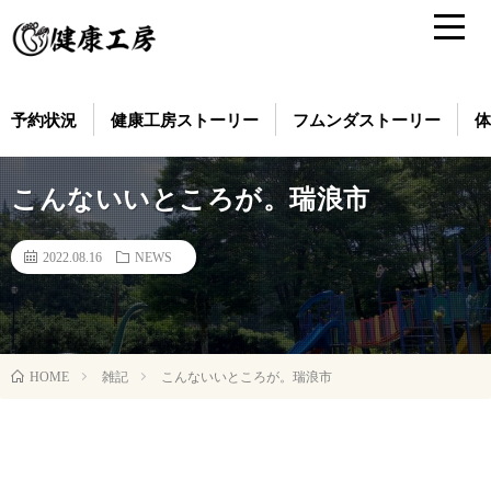
予約状況
健康工房ストーリー
フムンダストーリー
体
こんないいところが。瑞浪市
2022.08.16
NEWS
雑記
こんないいところが。瑞浪市
HOME