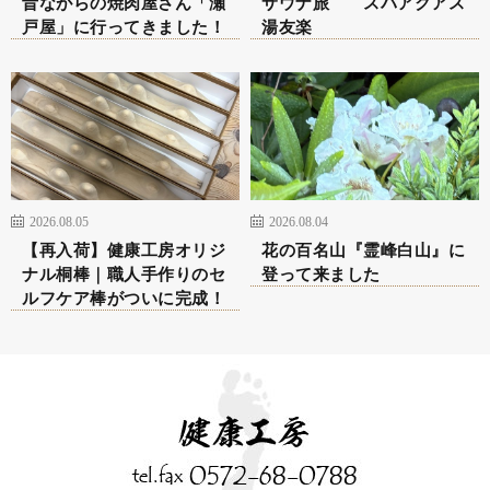
昔ながらの焼肉屋さん「瀬
サウナ旅 スパアクアス
戸屋」に行ってきました！
湯友楽
2026.08.05
2026.08.04
【再入荷】健康工房オリジ
花の百名山『霊峰白山』に
ナル桐棒｜職人手作りのセ
登って来ました
ルフケア棒がついに完成！