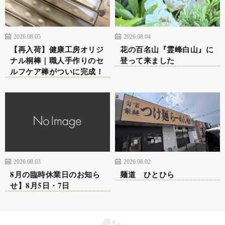
2026.08.05
2026.08.04
【再入荷】健康工房オリジ
花の百名山『霊峰白山』に
ナル桐棒｜職人手作りのセ
登って来ました
ルフケア棒がついに完成！
2026.08.03
2026.08.02
8月の臨時休業日のお知ら
麺道 ひとひら
せ】8月5日・7日