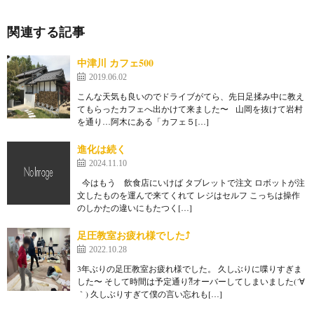
関連する記事
中津川 カフェ500
2019.06.02
こんな天気も良いのでドライブがてら、先日足揉み中に教え
てもらったカフェへ出かけて来ました〜 山岡を抜けて岩村
を通り…阿木にある「カフェ５[…]
進化は続く
2024.11.10
今はもう 飲食店にいけば タブレットで注文 ロボットが注
文したものを運んで来てくれて レジはセルフ こっちは操作
のしかたの違いにもたつく[…]
足圧教室お疲れ様でした⤴︎
2022.10.28
3年ぶりの足圧教室お疲れ様でした。 久しぶりに喋りすぎま
した〜 そして時間は予定通り⁈オーバーしてしまいました(´∀
｀) 久しぶりすぎて僕の言い忘れも[…]