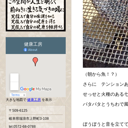
（朝から魚！？）
さらに テンション
せっせと火種のある
大きな地図で
健康工房
を表示
パタパタとうちわで
〒509-6125
岐阜県瑞浪市上野町3-108
ぼうぼうと音を立て
tel.0572-68-0788