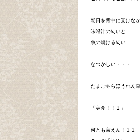
朝日を背中に受けな
味噌汁の匂いと
魚の焼ける匂い
なつかしい・・・
たまごやらほうれん
「実食！！１」
何とも言えん！１１