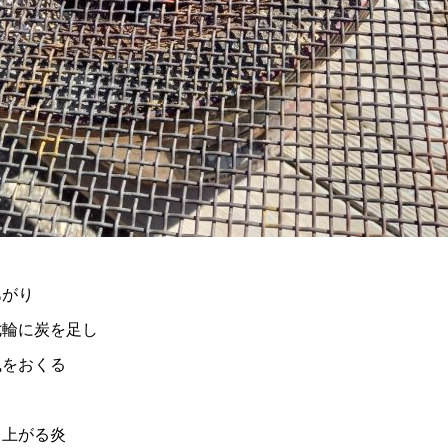
あがり
七輪に炭を足し
風をおくる
て上がる炎