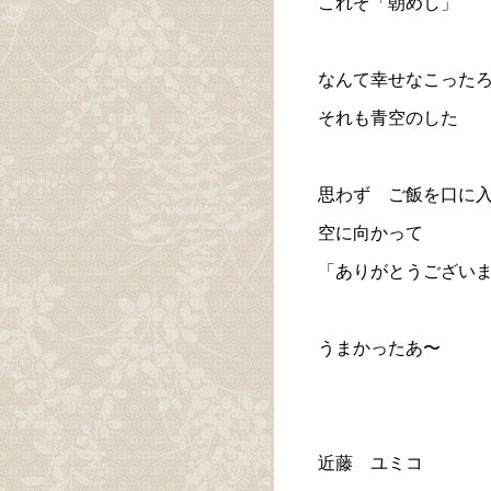
これぞ「朝めし」
なんて幸せなこった
それも青空のした
思わず ご飯を口に
空に向かって
「ありがとうござい
うまかったあ〜
近藤 ユミコ