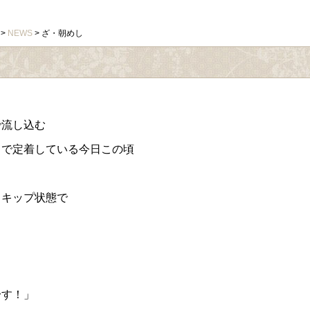
>
NEWS
> ざ・朝めし
で流し込む
じで定着している今日この頃
スキップ状態で
？
〜す！」