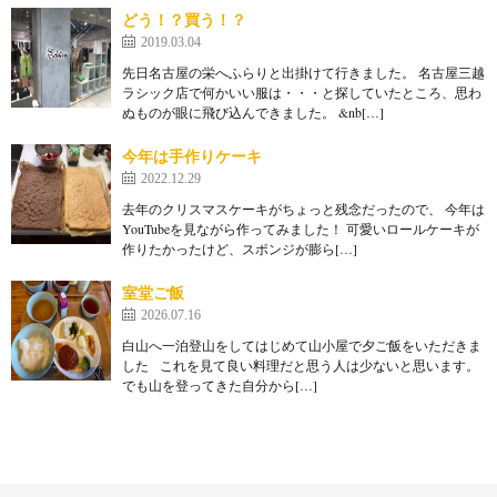
どう！？買う！？
2019.03.04
先日名古屋の栄へふらりと出掛けて行きました。 名古屋三越
ラシック店で何かいい服は・・・と探していたところ、思わ
ぬものが眼に飛び込んできました。 &nb[…]
今年は手作りケーキ
2022.12.29
去年のクリスマスケーキがちょっと残念だったので、 今年は
YouTubeを見ながら作ってみました！ 可愛いロールケーキが
作りたかったけど、スポンジが膨ら[…]
室堂ご飯
2026.07.16
白山へ一泊登山をしてはじめて山小屋で夕ご飯をいただきま
した これを見て良い料理だと思う人は少ないと思います。
でも山を登ってきた自分から[…]