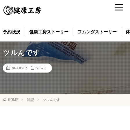
予約状況
健康工房ストーリー
フムンダストーリー
体
ツルんです
2024.05.02
NEWS
雑記
ツルんです
HOME