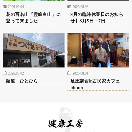
2026.08.04
2026.08.03
花の百名山『霊峰白山』に
8月の臨時休業日のお知ら
登って来ました
せ】8月5日・7日
2026.08.02
2026.08.01
麺道 ひとひら
足圧講習in古民家カフェ
bloom