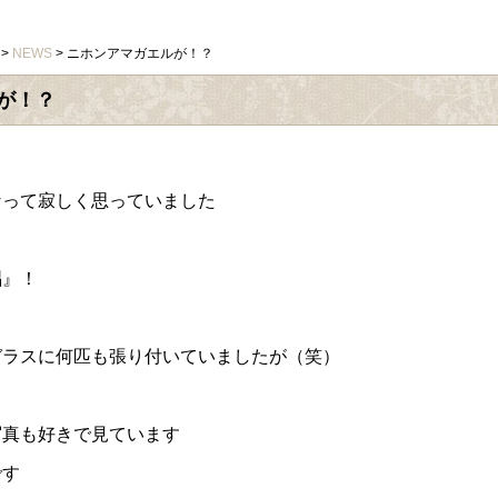
>
NEWS
> ニホンアマガエルが！？
が！？
なって寂しく思っていました
唱』！
ガラスに何匹も張り付いていましたが（笑）
写真も好きで見ています
です