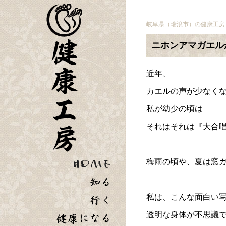
岐阜県（瑞浪市）の健康工房
ニホンアマガエル
近年、
カエルの声が少なく
私が幼少の頃は
それはそれは『大合
梅雨の頃や、夏は窓
私は、こんな面白い
透明な身体が不思議