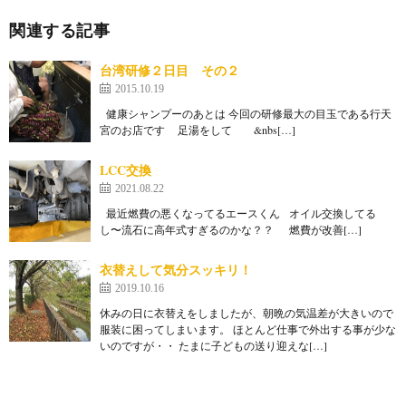
関連する記事
台湾研修２日目 その２
2015.10.19
健康シャンプーのあとは 今回の研修最大の目玉である行天
宮のお店です 足湯をして &nbs[…]
LCC交換
2021.08.22
最近燃費の悪くなってるエースくん オイル交換してる
し〜流石に高年式すぎるのかな？？ 燃費が改善[…]
衣替えして気分スッキリ！
2019.10.16
休みの日に衣替えをしましたが、朝晩の気温差が大きいので
服装に困ってしまいます。 ほとんど仕事で外出する事が少な
いのですが・・ たまに子どもの送り迎えな[…]