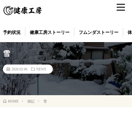
予約状況
健康工房ストーリー
フムンダストーリー
体
雪
2026.02.06
NEWS
雑記
雪
HOME