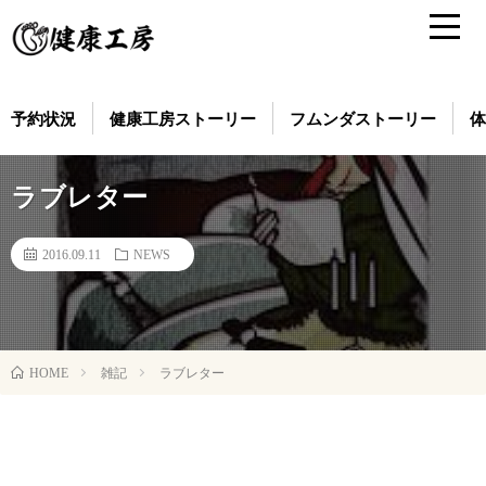
予約状況
健康工房ストーリー
フムンダストーリー
体
ラブレター
2016.09.11
NEWS
雑記
ラブレター
HOME