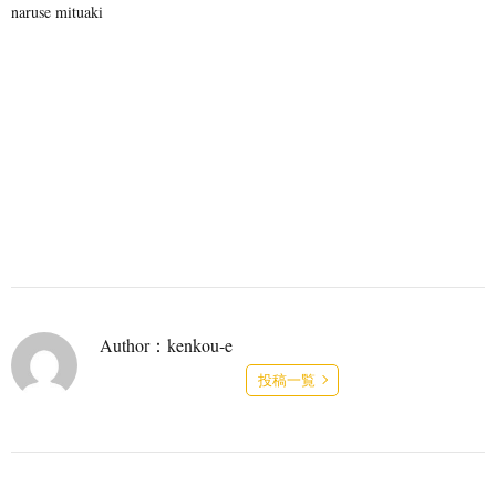
naruse mituaki
Author：kenkou-e
投稿一覧