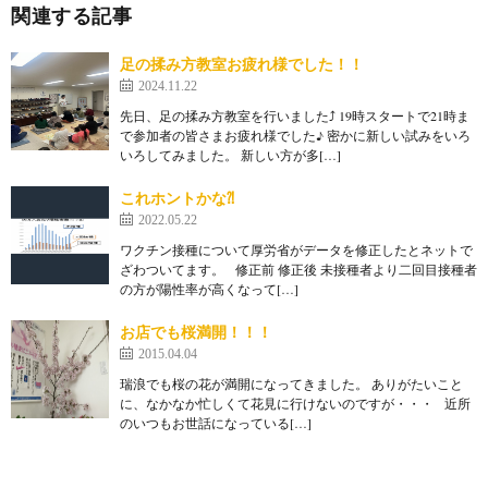
関連する記事
足の揉み方教室お疲れ様でした！！
2024.11.22
先日、足の揉み方教室を行いました⤴︎ 19時スタートで21時ま
で参加者の皆さまお疲れ様でした♪ 密かに新しい試みをいろ
いろしてみました。 新しい方が多[…]
これホントかな⁈
2022.05.22
ワクチン接種について厚労省がデータを修正したとネットで
ざわついてます。 修正前 修正後 未接種者より二回目接種者
の方が陽性率が高くなって[…]
お店でも桜満開！！！
2015.04.04
瑞浪でも桜の花が満開になってきました。 ありがたいこと
に、なかなか忙しくて花見に行けないのですが・・・ 近所
のいつもお世話になっている[…]