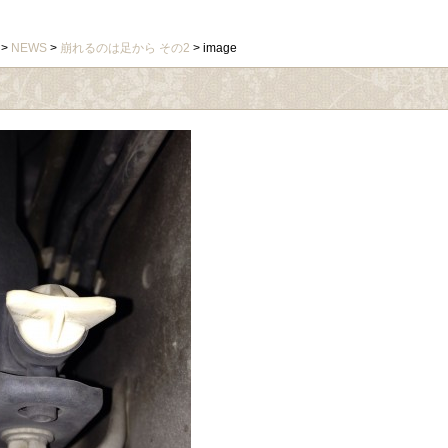
>
NEWS
>
崩れるのは足から その2
> image